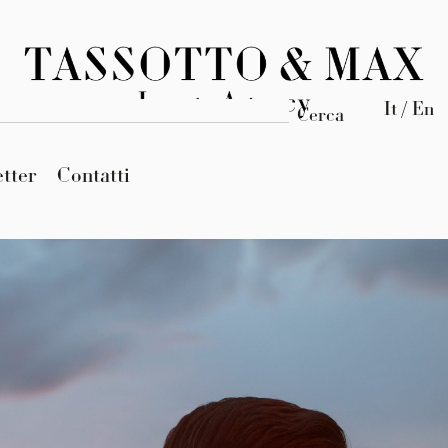
It / En
Cerca
tter
Contatti