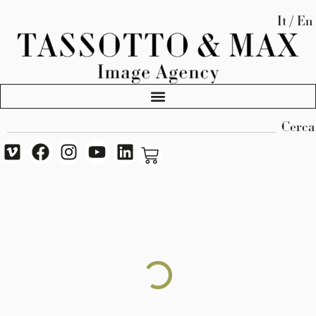
It / En
Cerca