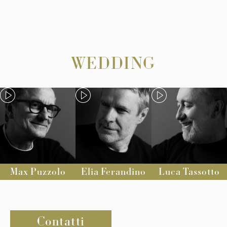
WEDDING
Max Puzzolo
Elia Ferandino
Luca Tassotto
Contatti