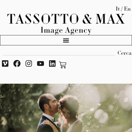
It / En
Cerca