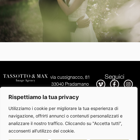
Seguici
via cussignacco, 81
33040 Pradamano
(UD)
Rispettiamo la tua privacy
Tel.
+39 351 98 08
254
Utilizziamo i cookie per migliorare la tua esperienza di
E-mail:
navigazione, offrirti annunci o contenuti personalizzati e
info@tassottoemax.com
analizzare il nostro traffico. Cliccando su "Accetta tutti",
acconsenti all'utilizzo dei cookie.
©
Copyright 2026
All rights reserved | P.Iva 02337160309